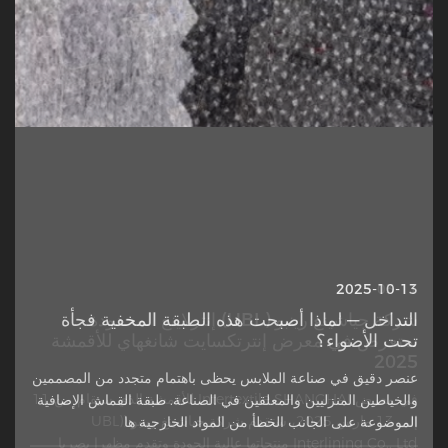
2025-10-13
2025-03-11
شركة جياشينغ رينبو (UBL) إنترلاينغ المحدودة
التداخل — لماذا أصبحت هذه الطبقة المخفية فجأة
تحت الأضواء؟
ستعرض في معرض إنترتكسايت شانغهاي للأقمشة
2025
عنصر دقيق في صناعة الملابس يحظى باهتمام متجدد من المصممين
في معرض Intertextile SHANGHAI للأقمشة الذي سيقام من 11
والخياطين المنزليين والمعلقين في الصناعة. طبقة القماش الإضافية
إلى 13 مارس 2025، ستقدم شركة جياشينغ رينبو (UBL)
الموضوعة على الجانب الخطأ من المواد الخارجية ها
Interlining Co., Ltd منتجاتها عالية الجودة وتقدم مظهرا بصريا