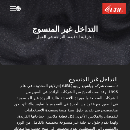

التداخل غير المنسوج
الحرفية الدقيقة، النزاهة في العمل
التداخل غير المنسوج
تأسست شركة جياشينغ رينبو (UBL) إنترلاينغ المحدودة في عام
1995، وقد نمت لتصبح من الشركات الرائدة في الصين من
الشركات المصنعة والموردة للأقمشة عالية الجودة غير المنسوجة
التداخل
في الصين. مع عقود من الخبرة في التصميم والتطوير والإنتاج، نحن
غير
التداخل
المنسوج
متخصصون في تقديم حلول بينية متينة ومتعددة الاستخدامات
غير
سلسلة
المنسوج
للقمصان والملابس الأخرى. لكل قطعة ملابس احتياجاتها الفريدة،
9
نايلون
ولهذا نقدم حلول تداخلية غير منسوجة مخصصة بالكامل. من الوزن
من
بوليستر
والملمس إلى التشطيب، نقوم بتخصيص كل منتج حسب مواصفاتك