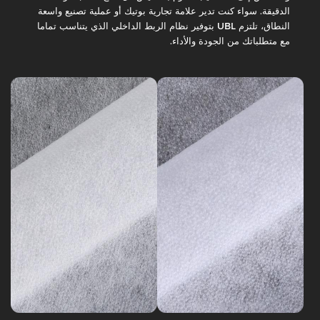
التداخل
مختلط
الدقيقة. سواء كنت تدير علامة تجارية بوتيك أو عملية تصنيع واسعة
غير
غير
النطاق، تلتزم UBL بتوفير نظام الربط الداخلي الذي يتناسب تماما
المنسوجة
منسوجة
مع متطلباتك من الجودة والأداء.
من
السلسلة
النايلون
8
التداخل
غير
التداخل
المنسوج
غير
نايلون
المنسوج
بوليستر
سلسلة
0
مختلط
من
غير
البوليستر
منسوجة
غير
السلسلة
5
المنسوجة