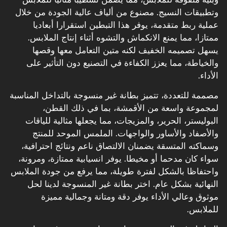
وتطبيقات النسيج. مصنوع من ألياف عالية الجودة من خلال
عملية ربط متقدمة، يوفر هذا التبطين استقرارا أبعاديا
ممتازا، مما يمنع الانكماش والتشوه أثناء إنتاج الملابس.
يسهل تصميمه الخفيف لكنه متين التعامل معها وقصها
والخياطة، مما يعزز الكفاءة في التصنيع دون التأثير على
الأداء.
مصممة للتعددة، تتميز بطانة غير منسوجة بالتداخل المناسبة
لمجموعة واسعة من الأقمشة، بما في ذلك القطن،
البوليستر، الحرير، والمزيجات، مما يجعلها مثالية للياقات
والأصفاد والأساور والواجهات. الملمس الموحد للمنتج
وسماكته المتسقة يضمنان الالتصاق ناعم ونتائج احترافية،
سواء كان مدحما أو مخيطا. يوفر انسيابية ممتازة، ومرونة،
واحتفاظا بالشكل لفترة طويلة، مما يرفع من جودة الملابس
النهائية بشكل عام. اختر بطانة غير المنسوجة لدينا لحل
موثوق وعالي الأداء يوفر دقة ومتانة وجمالية مميزة
للملابس.