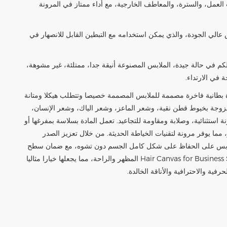
عمل، والسترة، والمعاطف الخارجية، مع أداء ممتاز في المرونة
عالي الجودة، والذي يمكن استخدامه مع التبطين القابل للانصهار في
م في حالة جيدة، الملابس المصنوعة أنيقة جدا، ممتلئة، غير مشوهة،
في الارتداء.
 بطانية فاخرة مصممة للملابس المصممة خصيصا وتتطلب هيكلا ومتانة
زوجة بخيوط قطن نقية، وشعر الماعز، وشعر الياك، وشعر الإنسان،
 استثنائية، وصلابة ومقاومة للتجاعيد. تعمل المادة بسلاسة بمفرغها أو
ر، مما يوفر مرونة لتقنيات الخياطة الحديثة. من خلال تعزيز الصدر
لملابس على الحفاظ على شكل كامل الجسم دون تشوه، مع ضمان سطح
أملس ومسطح ومرتب. تعزز Hair Canvas for Business Suits المظهر والراحة، مما يجعلها خيارا مثاليا
فية والاحترافية والأناقة الخالدة.