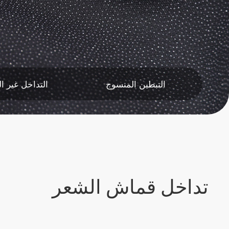
التبطين المنسوج
التداخل غير ا
تداخل قماش الشعر