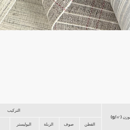
التركيب
وزن (g/㎡)
القطن
صوف
الزبلة
البوليستر