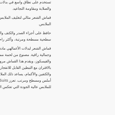
تستخدم على نطاق واسع في بدلات ال
والصلابة ومقاومة التجاعيد.
قماش الشعر مثالي لتغليف الملابس 
الملابس.
حافظ على أجزاء الصدر والكتف والك
سطحية مسطحة ومرتبة، وأكثر راحة 
قماش الشعر لبدلات الأعمال
هي مادة
وجمالية راقية. مصنوع من لحمة مم
والفيسكوز، ويقدم هذا القماش مرونة
بالاقتران مع التبطين القابل للانفجا
والكتفين والأكمام، يساعد ذلك ا
للملابس عالية الجودة التي تعكس الحر