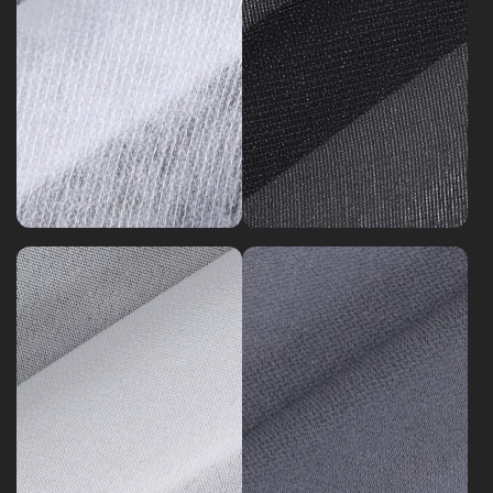
التداخل
الخاص
بطانة
التداخل
طلاء
الخاص
PU
الخطوط
مقابل
المعاد
قماش
تدويرها
خاص
GRS