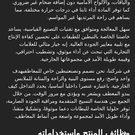
والياقات، والألواح الأمامية دون إضافة ضخام غير ضروري.
كما توفر المادة أداء ثابتا في درجات حرارة مختلفة، مما
يساهم في راحة المرتديها عبر المواسم.
سهل المعالجة ومتوافق مع تقنيات التصنيع القياسية، يساعد
خاصتنا الخاصة بالتبطين للطبقات على تحسين كفاءة الإنتاج
مع تلبية معايير الجودة العالية. إنه خيار مثالي للعلامات
التجارية التي تبحث عن أداء موثوق، وتشطيب احترافي،
وقيمة طويلة الأمد في مجموعاتها الخارجية.
في شركتنا، نحن نصمم ونصنع
تبطين خاص للمعاطف
بهدف
واحد واضح: رفع مستوى البنية والراحة والمتانة للملابس
الخارجية. باعتباره عنصرا داخليا أساسيا، يحدد التداخل كيف
يبدو المعطف ويشعر به ويؤدي مع مرور الوقت. من خلال
الجمع بين هندسة النسيج المتقدمة ومراقبة الجودة الصارمة،
توفر حلولنا الخاصة للبطانات دعما موثوقا، وتشكيلا متقنا،
وأداء طويل الأمد لمجموعة واسعة من أنماط المعاطف.
وظائف المنتج واستخداماته