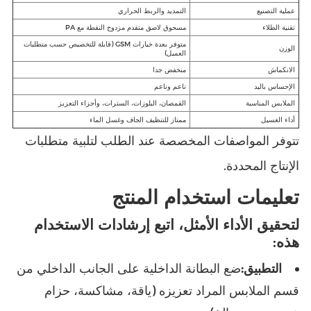
عملية التصنيع
التمديد والربط الحراري
تقنية الطلاء
مسحوق لاصق متقدم مزدوج النقطة مع PA
متوفر بعدة خيارات GSM (قابلة للتخصيص حسب متطلبات
الوزن
العميل)
الانكماش
منخفض جدا
الإحساس باليد
ناعم وناعم
الملابس المناسبة
القمصان، البلوزات، السترات، وأجزاء التعزيز
أداء الغسيل
ممتاز للتنظيف الجاف وغسل الماء
تتوفر المواصفات المخصصة عند الطلب لتلبية متطلبات
الإنتاج المحددة.
تعليمات استخدام المنتج
لتحقيق الأداء الأمثل، اتبع إرشادات الاستخدام
هذه:
التطبيق:
ضع البطانة الداخلية على الجانب الداخلي من
قسم الملابس المراد تعزيزه (ياقة، مشاكسة، حزام