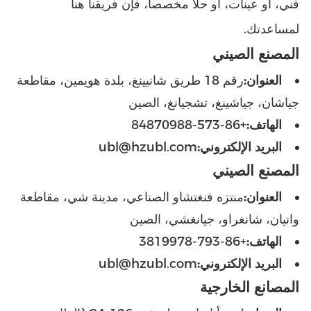
فني، أو عينات، أو حلا مخصصا، فإن فريقنا هنا
لمساعدتك.
المصنع الصيني
العنوان:
رقم 18 طريق شانيينغ، بلدة هويمين، مقاطعة
جياشان، جياشينغ، تشجيانغ، الصين
الهاتف:
+86-573-84870988
البريد الإلكتروني:
ubl@hzubl.com
المصنع الصيني
العنوان:
منتزه فنغتشاو الصناعي، مدينة شي، مقاطعة
وانيان، شانغراو، جيانغشي، الصين
الهاتف:
+86-793-3819978
البريد الإلكتروني:
ubl@hzubl.com
المصانع الخارجية