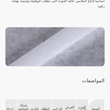
أساسيا لإنتاج الملابس عالية الجودة التي تتطلب الوظيفة ولمسة نهائية
راقية.
المواصفات
حال
شبكة
الوزن
العرض
درجة
المنتج
التركيب
الطلاء
البارود
الشاشة
2