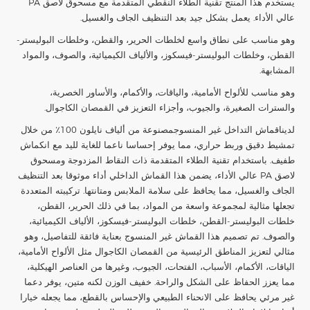
يستخدم هذا المنتج تقنية الطلاء النقطي المتقدمة مع مسحوق لاصق PA
عالي الأداء. يعمل بشكل جيد بعد التنظيف الجاف والغسيل.
وهو مناسب على نطاق واسع لخلطات الحرير، والقطن، وخلطات البوليستر-
القطن، وخلطات البوليستر-فيسكوز، والألياف الكيميائية، والصوف، والمواد
المشابهة.
وهو مناسب للألواح الأمامية، والياقات، والأكمام، والأساور الخصرية،
والسترات الصغيرة، والجيوب، وأجزاء التعزيز في القمصان الكاجوال.
لدينا
قماش التداخل غير المنسوج
مصنوعة من ألياف نايلون 100٪ من خلال
تمشيط دقيق وربط حراري، مما يوفر إحساسا ناعما للغاية لليد مع انكماش
طفيف. باستخدام تقنية الطلاء المتقدمة ذات النقاط المزدوجة ومسحوق
لاصق PA عالي الأداء، يضمن هذا القماش الداخلي أداء موثوقا بعد التنظيف
الجاف والغسيل، مما يحافظ على سلامة الملابس ومتانتها. تركيبته المتعددة
تجعلها مثالية لمجموعة واسعة من المواد، بما في ذلك الحرير، القطن،
خلطات البوليستر-القطن، خلطات البوليستر-فيسكوز، الألياف الكيميائية،
والصوف. تم تصميم هذا القماش غير المنسوج بعناية فائقة للتفاصيل، وهو
مثالي لتعزيز المناطق الرئيسية من القمصان الكاجوال مثل الألواح الأمامية،
الياقات، الأكمام، الأسباب، الفتحات، الجيوب، وغيرها من العناصر الهيكلية،
مما يعزز الحفاظ على الشكل والراحة. خفيف الوزن لكنه متين، يوفر دعما
غير مرئي يحافظ على الانحناء الطبيعي والإحساس بالقطع، مما يجعله خيارا