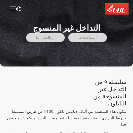

التداخل غير المنسوج

المواصفات
اتصل بنا
سلسلة 9 من
التداخل غير
المنسوجة من
النايلون
تتكون هذه السلسلة من ألياف دبابيس نايلون 100٪ عن طريق التمشيط
والربط الحراري. المنتج يوفر إحساسا ناعما ممتازا لليدين وانكماش منخفض
جدا.