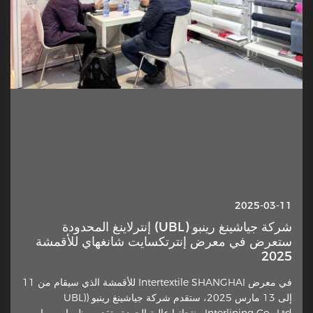
2025-10-13
2025-03-11
شركة جياشينغ رينبو (UBL) إنترلاينغ المحدودة
التداخل — لماذا أصبحت هذه الطبقة المخفية فجأة
تحت الأضواء؟
ستعرض في معرض إنترتكسايت شانغهاي للأقمشة
2025
عنصر دقيق في صناعة الملابس يحظى باهتمام متجدد من المصممين
في معرض Intertextile SHANGHAI للأقمشة الذي سيقام من 11
والخياطين المنزليين والمعلقين في الصناعة. طبقة القماش الإضافية
إلى 13 مارس 2025، ستقدم شركة جياشينغ رينبو (UBL)
الموضوعة على الجانب الخطأ من المواد الخارجية ها