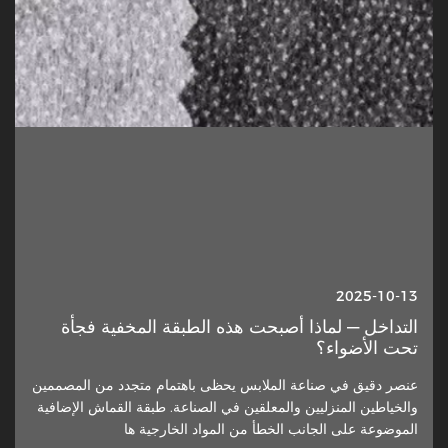
2025-10-13
2025-03-11
شركة جياشينغ رينبو (UBL) إنترلاينغ المحدودة
التداخل — لماذا أصبحت هذه الطبقة المخفية فجأة
تحت الأضواء؟
ستعرض في معرض إنترتكسايت شانغهاي للأقمشة
2025
عنصر دقيق في صناعة الملابس يحظى باهتمام متجدد من المصممين
في معرض Intertextile SHANGHAI للأقمشة الذي سيقام من 11
والخياطين المنزليين والمعلقين في الصناعة. طبقة القماش الإضافية
إلى 13 مارس 2025، ستقدم شركة جياشينغ رينبو (UBL)
الموضوعة على الجانب الخطأ من المواد الخارجية ها