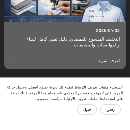
2026-04-03
التغليف المنسوج للقمصان: دليل تقني كامل للبناء
والمواصفات والتطبيقات
اعرف المزيد

49
...
5
4
3
2
1
"نستخدم ملفات تعريف الارتباط لنقدم لك تجربة تصفح أفضل، وتحليل حركة
المرور على الموقع وتخصيص المحتوى. باستخدام هذا الموقع، فإنك توافق
على استخدامنا لملفات تعريف الارتباط.
سياسة الخصوصية
رفض
قبول
تواصل معنا
هل لديك أسئلة؟ لدينا إجابات!