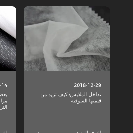
-14
2018-12-29
تداخل الملابس: كيف تزيد من
بعض 
قيمتها السوقية
مراق
الترب

اعرف المزيد
اعرف