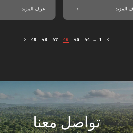

 المزيد
اعرف المزيد
49
48
47
46
45
44
...
1
تواصل معنا