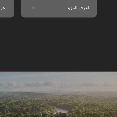

اعرف المزيد
اعرف