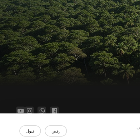
حقوق النشر © 2026 شركة جياشينغ رينبو إنترلاينغ المحدودة.
ى
رفض
قبول