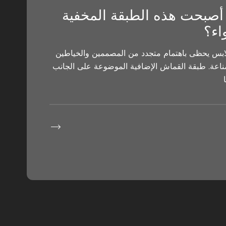
 أصبحت هذه الطبقة المخفية
اء؟
بس يحظى باهتمام متجدد من المصممين والخياطين
صناعة. طبقة القماش الإضافية الموضوعة على الجانب
