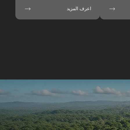


اعرف المزيد